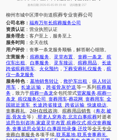
发布日期:2026-05-05 09:19:40
访问数量:257
殡葬专业丧葬公司
柳州市城中区潭中街道
公司名称：
福寿万年长殡葬服务公司
资质认证
：营业执照认证
服务理念
：客户至上，服务至上
服务时间
：全天在线
用户评价
：丧事一条龙服务
顺畅，解答耐心细致。
主营服务
：
殡葬服务
、
灵堂布置
、
丧葬一条龙
、
殡
仪车出租
、
白事服务
、
灵车接运
、
殡葬用品
、
长途
跨省殡葬用车
、
火化预约
，
下葬安葬礼仪服务
，
殡
仪一条龙服务
服务特色
：
墓地销售转让
，
救护车出租
，
病人转运
用车
，
长途运输
，
跨省骨灰护送
等一系列
殡葬服
务
，致力于
殡葬一条龙
全包托管式
管家服务
.
殡葬一
条龙
_
殡仪服务公司
_
丧葬用车
-
葬花网
_
丧葬用车
_
全
国就近派车
_
长途跨省接送
_
跨省运输
_
快速稳达
、
24H
,
丧事葬礼
、
在线咨询
、
殡葬
用品销售
（
寿衣
被
,
,
,
面
骨灰盒
等）
帮老人穿寿衣
北京白事殡葬
对逝者
,
,
,
追思告别咨询
家庭灵堂布置
殡葬仪式
殡仪丧葬服
,
,
,
务
丧事追思会策划
白事跟拍录像
迁坟
等
全天
专业
,
,
丧葬白事服务
各项手续
联系墓地
联系丧事葬礼
、