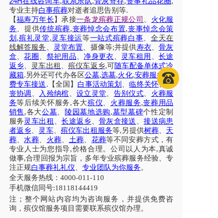
24H
,
,
,
,
在线咨询车
联系乐队
骨灰寄存
丧事礼品花圈
.
专业主持
白事殡葬
对逝者追思告别等
【
福寿万年长
】
承接
一条龙殡葬正规公司
、
火化服
,
,
务
、提供
传统殡葬
丧葬悼念会布置
丧事悼念会策
,
,
划
殡礼灵堂
灵车接运
等
一站式殡葬白事
、
全天在
;
线解答服务
、
灵堂布置
、摄像等
并提供
寿衣
、
骨灰
盒
、
花圈
、
祭祀用品
、
净身更衣
、
灵车租用
、
长途
,
返乡
、
灵车出租
、
殡仪车
返乡
可
随车配备单体式冷
.
,
,
,
.
藏箱
另外还可代办各区
公墓
选墓
火化
安葬服务
免
.
费专车接送
【全国】
白事活动策划
、
临终关怀
、
治
丧协调
、
入殓纳棺
、
设立灵堂
、
告别仪式
、
火葬服
务
等后续关怀服务,各大
殡仪
、
火葬服务
,
丧葬用品
销售
,各大
公墓
、
陵园墓地选购
,
墓型墓碑
个性定制
服务
灵车出租
、
长途返乡
、
骨灰盒接送
、
接送病患
者返乡
、
灵车
、
殡仪车出租服务
等,另提供
树葬
、
天
葬
、
水葬
、
火葬
、
土葬
、
花葬
等不同安葬方式，有
专业人士为您指导,价格合理。公司以人为本,真诚
做事,合理回报为宗旨，多年专业殡葬服务经验、专
注正规
白事葬礼礼仪
、
专业团队为你服务
。
全天服务热线：4000-011-110
手机微信同号:18118144419
注；整个网站内容均为咨询服务，并提供免费咨
询，殡仪馆服务项目需要联系殡仪馆办理。