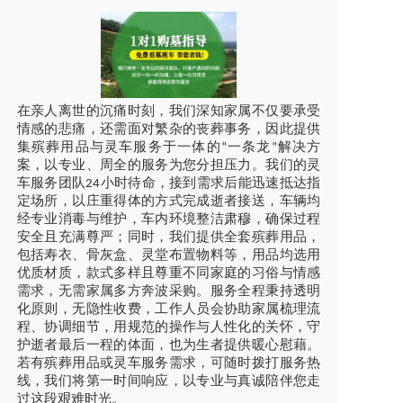
在亲人离世的沉痛时刻，我们深知家属不仅要承受
情感的悲痛，还需面对繁杂的丧葬事务，因此提供
集殡葬用品与灵车服务于一体的
一条龙
解决方
“
”
案，以专业、周全的服务为您分担压力。我们的灵
车服务团队
小时待命，接到需求后能迅速抵达指
24
定场所，以庄重得体的方式完成逝者接送，车辆均
经专业消毒与维护，车内环境整洁肃穆，确保过程
安全且充满尊严；同时，我们提供全套殡葬用品，
包括寿衣、骨灰盒、灵堂布置物料等，用品均选用
优质材质，款式多样且尊重不同家庭的习俗与情感
需求，无需家属多方奔波采购。服务全程秉持透明
化原则，无隐性收费，工作人员会协助家属梳理流
程、协调细节，用规范的操作与人性化的关怀，守
护逝者最后一程的体面，也为生者提供暖心慰藉。
若有殡葬用品或灵车服务需求，可随时拨打服务热
线，我们将第一时间响应，以专业与真诚陪伴您走
过这段艰难时光。