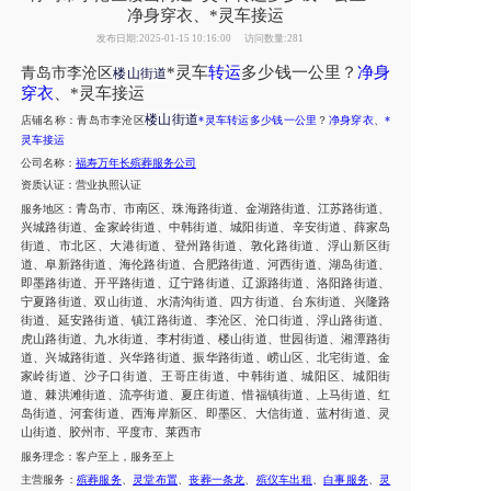
净身穿衣、*灵车接运
发布日期:2025-01-15 10:16:00
访问数量:281
楼山街道
*灵车
转运
多少钱一公里
？
净身
青岛市李沧区
穿衣
、*灵车接运
楼山街道
店铺名称：
青岛市李沧区
*灵车转运多少钱一公里
？
净身穿衣
、
*
灵车接运
公司名称：
福寿万年长殡葬服务公司
资质认证
：营业执照认证
青岛市
、
市南区
、
珠海路街道
、
金湖路街道
、
江苏路街道
、
服务地区
：
兴城路街道
、
金家岭街道
、
中韩街道
、
城阳街道
、
辛安街道
、
薛家岛
街道
、市北区
、
大港街道、登州路街道、敦化路街道、浮山新区街
道、阜新路街道、海伦路街道、合肥路街道、河西街道、湖岛街道、
即墨路街道、开平路街道、辽宁路街道、辽源路街道、洛阳路街道、
宁夏路街道、双山街道、水清沟街道、四方街道、台东街道、兴隆路
街道、延安路街道、镇江路街道、李沧区
、
沧口街道、浮山路街道、
虎山路街道、九水街道、李村街道、楼山街道、世园街道、湘潭路街
道、兴城路街道、兴华路街道、振华路街道、崂山区
、
北宅街道、金
家岭街道、沙子口街道、王哥庄街道、中韩街道、城阳区
、
城阳街
道、棘洪滩街道、流亭街道、夏庄街道、惜福镇街道、上马街道、红
岛街道、河套街道、西海岸新区、即墨区
、
大信街道、蓝村街道、灵
山街道
、
胶州市、平度市、莱西市
服务理念
：客户至上，服务至上
主营服务
：
殡葬服务
、
灵堂布置
、
丧葬一条龙
、
殡仪车出租
、
白事服务
、
灵