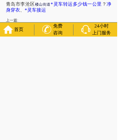
青岛市李沧区
楼山街道
*灵车转运多少钱一公里
？
净
身穿衣
、
*灵车接运
上一篇:
青岛市*殡仪火化需要提前预约吗？殡葬用品、花圈花篮
免费
24小时
首页
咨询
上门服务
下一篇:
青岛市搭灵堂、骨灰寄存陵园
福寿万年长
官方公众号
400-000-1116