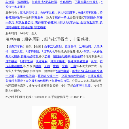
车接运
、
殡葬用品
、
长途跨省*灵车转运
、
火化预约
，
下葬安葬礼仪服务
，
*
殡仪一条龙服务
服务特色
：
墓地销售转让
，
救护车出租
，
病人转运用车
，
长途*灵车运输
，
跨
省骨灰护送
等一系列
殡葬服务
，致力于
殡葬一条龙
全包托管式
管家服务
.
殡葬
一条龙
殡仪服务公司
丧葬用车
葬花网
*殡仪*灵车外运
全国就近派车
长
_
_
-
_
_
_
途跨省接送
跨省运输
快速稳达
_
_
服务时间
：
24小时、全天
用户评价：
服务周到，细节处理得当，非常感激。
【
福寿万年长
】提供
:【全国】
白事活动策划
、
临终关怀
、
治丧协调
、
入殓纳
棺
、
设立灵堂
、
*灵车告别
、
*灵车火化
等后续关怀服务
,各大
*殡仪
、
*火葬服
务火化服务
,
丧葬用品销售
,各大
公墓
、
陵园墓地选购
,
墓型墓碑
个性定制服务
,
*
灵车接运
、
*灵车返乡
、
长途返乡
、
骨灰盒接送
、
接送病患者返乡
、
灵车
、
殡
仪车出租服务
等
,另提供
树葬
、
天葬
、
水葬
、
火葬
、
土葬
等不同安葬方式，有
专业人士为您指导
,价格合理。提供
最近
*殡仪电话
，
跨省市*灵车转运多少钱
一公里
，
墓地价格咨询
，
墓地多少钱一个
，
公墓价格收费标准
，
白事丧葬服
务流程有哪些
？
火化服务如何预约
？
免费专车接送
。公司以人为本
,真诚做事,
合理回报为宗旨，多年专业殡葬服务经验、专注正规
白事葬礼礼仪
、专业团
队为你服务。
24小时上门服务热线：400-000-1116 手机微信同号:18118144419