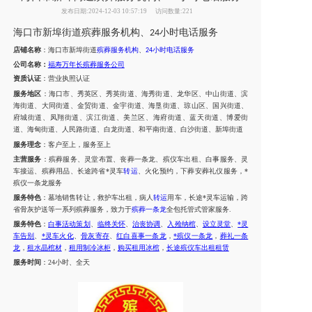
发布日期:2024-12-03 10:57:19
访问数量:221
海口市新埠街道殡葬服务机构、
小时电话服务
24
店铺名称
：
海口市新埠街道
殡葬服务机构
、
小时电话服务
24
公司名称：
福寿万年长殡葬服务公司
资质认证
：营业执照认证
服务地区
：海口市、
秀英区
、
秀英街道
、
海秀街道、
龙华区
、
中山街道
、
滨
海街道
、
大同街道
、
金贸街道
、
金宇街道
、
海垦街道、
琼山区
、
国兴街道
、
府城街道
、
凤翔街道
、
滨江街道
、
美兰区
、
海府街道
、
蓝天街道
、
博爱街
道
、
海甸街道
、
人民路街道
、
白龙街道
、
和平南街道
、
白沙街道
、
新埠街道
服务理念
：客户至上，服务至上
主营服务
：殡葬服务、灵堂布置、丧葬一条龙、殡仪车出租、白事服务、灵
车接运、殡葬用品、长途跨省*灵车
转运
、火化预约，下葬安葬礼仪服务，*
殡仪一条龙服务
服务特色
：墓地销售转让，救护车出租，病人
转运
用车，长途*灵车运输，跨
省骨灰护送等一系列殡葬服务，致力于
殡葬一条龙
全包托管式管家服务
.
服务特色
：
白事活动策划
、
临终关怀
、
治丧协调
、
入殓纳棺
、
设立灵堂
、
*灵
车告别
、
*灵车火化
、
骨灰寄存
、
红白喜事一条龙
，
*殡仪一条龙
，
葬礼一条
龙
，
租水晶棺材
，
租用制冷冰柜
，
购买租用冰棺
，
长途殡仪车出租租赁
服务时间
：
24小时、全天