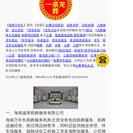
【
福寿万年长
】提供
:【全国】
白事活动策划
、
临终关怀
、
治丧协调
、
入殓纳
棺
、
设立灵堂
、
*灵车告别
、
*灵车火化
等后续关怀服务
,各大
*殡仪
、
*火葬服
务火化服务
,
丧葬用品销售
,各大
公墓
、
陵园墓地选购
,
墓型墓碑
个性定制服务
,
*
灵车接运
、
*灵车返乡
、
长途返乡
、
骨灰盒接送
、
接送病患者返乡
、
灵车
、
殡
仪车出租服务
等
,另提供
树葬
、
天葬
、
水葬
、
火葬
、
土葬
等不同安葬方式，有
专业人士为您指导
,价格合理。提供
最近
*殡仪电话
，
跨省市*灵车转运多少钱
一公里
，
墓地价格咨询
，
墓地多少钱一个
，
公墓价格收费标准
，
白事丧葬服
务流程有哪些
？
火化服务如何预约
？
免费专车接送
。公司以人为本
,真诚做事,
合理回报为宗旨，多年专业殡葬服务经验、专注正规
白事葬礼礼仪
、专业团
队为你服务。
24小时上门服务热线：400-000-1116 手机微信同号:18118144419
一、海南诚孝殡葬服务有限公司
海南
万年长
殡葬服务
机构
主营业务包括殡葬服务、殡葬
设施经营、殡仪用品销售等，同时还提供物业管理、停
车场服务、园林绿化工程施工等多项附加服务。公司拥